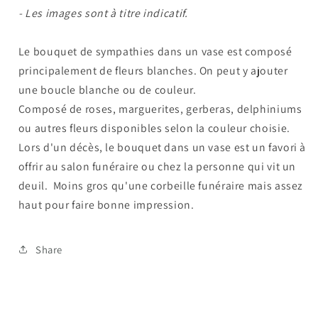
- Les images sont à titre indicatif.
SYMPATHIES
SYMPATHIES
-
-
Blanc
Blanc
Le bouquet de sympathies dans un vase est composé
et
et
principalement de fleurs blanches. On peut y ajouter
rose
rose
une boucle blanche ou de couleur.
Composé de roses, marguerites, gerberas, delphiniums
ou autres fleurs disponibles selon la couleur choisie.
Lors d'un décès, le bouquet dans un vase est un favori à
offrir au salon funéraire ou chez la personne qui vit un
deuil. Moins gros qu'une corbeille funéraire mais assez
haut pour faire bonne impression.
Share