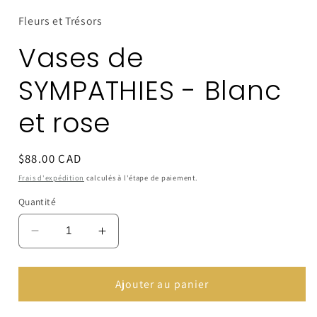
média
1
Fleurs et Trésors
dans
une
Vases de
fenêtre
modale
SYMPATHIES - Blanc
et rose
Prix
$88.00 CAD
habituel
Frais d'expédition
calculés à l'étape de paiement.
Quantité
Réduire
Augmenter
la
la
quantité
quantité
de
de
Ajouter au panier
Vases
Vases
de
de